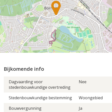
+
−
⇧
©
OpenStreetMap
contributors.
Bijkomende info
»
Dagvaarding voor
Nee
stedenbouwkundige overtreding
Stedenbouwkundige bestemming
Woongebied
Bouwvergunning
Ja