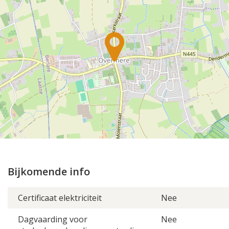
+
−
⇧
©
OpenStreetMap
contributors.
Bijkomende info
»
Certificaat elektriciteit
Nee
Dagvaarding voor
Nee